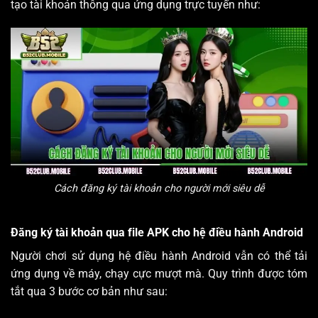
tạo tài khoản thông qua ứng dụng trực tuyến như:
Cách đăng ký tài khoản cho người mới siêu dễ
Đăng ký tài khoản qua file APK cho hệ điều hành Android
Người chơi sử dụng hệ điều hành Android vẫn có thể tải
ứng dụng về máy, chạy cực mượt mà. Quy trình được tóm
tắt qua 3 bước cơ bản như sau: