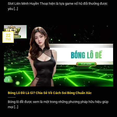
Slot Liên Minh Huyền Thoại hiện là tựa game nổ hũ đổi thưởng được
yêu [...]
22
Th3
Bóng Lô Đề Là Gì? Chia Sẻ Về Cách Soi Bóng Chuẩn Xác
Bóng lô đề được xem là một trong những phương pháp hữu hiệu giúp
mọi [...]