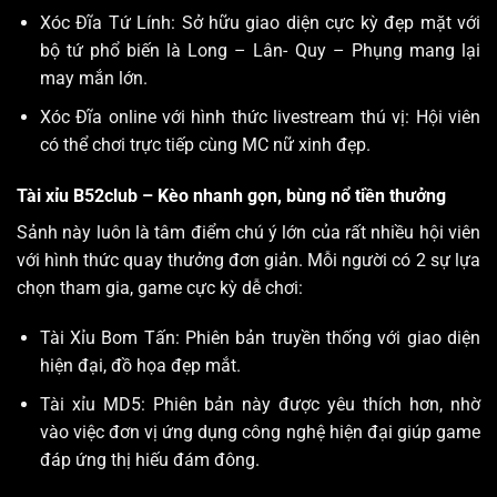
Xóc Đĩa Tứ Lính: Sở hữu giao diện cực kỳ đẹp mặt với
bộ tứ phổ biến là Long – Lân- Quy – Phụng mang lại
may mắn lớn.
Xóc Đĩa online với hình thức livestream thú vị: Hội viên
có thể chơi trực tiếp cùng MC nữ xinh đẹp.
Tài xỉu
B52club
– Kèo nhanh gọn, bùng nổ tiền thưởng
Sảnh này luôn là tâm điểm chú ý lớn của rất nhiều hội viên
với hình thức quay thưởng đơn giản. Mỗi người có 2 sự lựa
chọn tham gia, game cực kỳ dễ chơi:
Tài Xỉu Bom Tấn: Phiên bản truyền thống với giao diện
hiện đại, đồ họa đẹp mắt.
Tài xỉu MD5: Phiên bản này được yêu thích hơn, nhờ
vào việc đơn vị ứng dụng công nghệ hiện đại giúp game
đáp ứng thị hiếu đám đông.