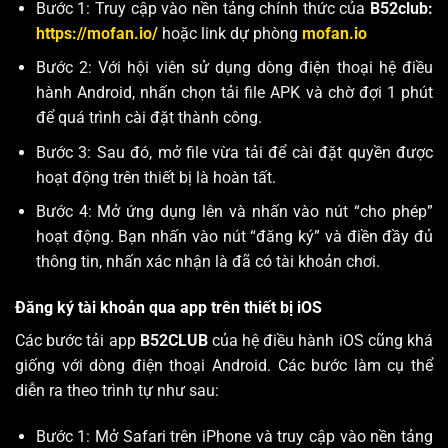
Bước 1: Truy cập vào nền tảng chính thức của
B52club:
https://mofan.io/
hoặc link dự phòng
mofan.io
Bước 2: Với hội viên sử dụng dòng điện thoại hệ điều
hành Android, nhấn chọn tải file APK và chờ đợi 1 phút
để quá trình cài đặt thành công.
Bước 3: Sau đó, mở file vừa tải để cài đặt quyền được
hoạt động trên thiết bị là hoàn tất.
Bước 4: Mở ứng dụng lên và nhấn vào nút “cho phép”
hoạt động. Bạn nhấn vào nút “đăng ký” và điền đầy đủ
thông tin, nhấn xác nhận là đã có tài khoản chơi.
Đăng ký tài khoản qua app trên thiết bị iOS
Các bước tải app
B52CLUB
của hệ điều hành iOS cũng khá
giống với dòng điện thoại Android. Các bước làm cụ thể
diễn ra theo trình tự như sau:
Bước 1: Mở Safari trên iPhone và truy cập vào nền tảng