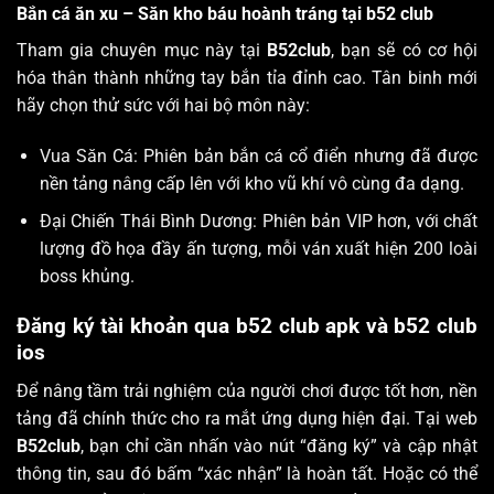
Bắn cá ăn xu – Săn kho báu hoành tráng tại b52 club
Tham gia chuyên mục này tại
B52club
, bạn sẽ có cơ hội
hóa thân thành những tay bắn tỉa đỉnh cao. Tân binh mới
hãy chọn thử sức với hai bộ môn này:
Vua Săn Cá: Phiên bản bắn cá cổ điển nhưng đã được
nền tảng nâng cấp lên với kho vũ khí vô cùng đa dạng.
Đại Chiến Thái Bình Dương: Phiên bản VIP hơn, với chất
lượng đồ họa đầy ấn tượng, mỗi ván xuất hiện 200 loài
boss khủng.
Đăng ký tài khoản qua b52 club apk và b52 club
ios
Để nâng tầm trải nghiệm của người chơi được tốt hơn, nền
tảng đã chính thức cho ra mắt ứng dụng hiện đại. Tại web
B52club
, bạn chỉ cần nhấn vào nút “đăng ký” và cập nhật
thông tin, sau đó bấm “xác nhận” là hoàn tất. Hoặc có thể