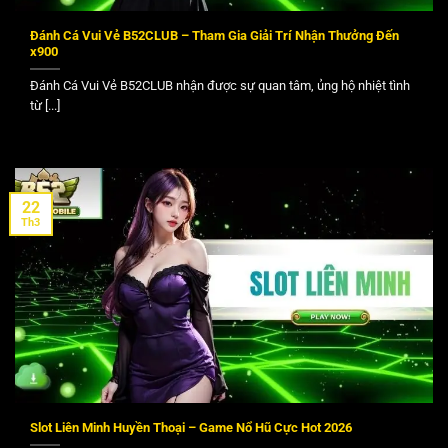
Đánh Cá Vui Vẻ B52CLUB – Tham Gia Giải Trí Nhận Thưởng Đến
x900
Đánh Cá Vui Vẻ B52CLUB nhận được sự quan tâm, ủng hộ nhiệt tình
từ [...]
22
Th3
Slot Liên Minh Huyền Thoại – Game Nổ Hũ Cực Hot 2026