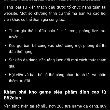
Hàng loạt sự kiện thách đấu được tổ chức hàng tuần tại
website. Một số chương trình cụ thể mà bạn và các hội
viên khác có thể tham gia cùng lúc.
Tham gia thách đấu solo 1 – 1 trong phòng live trực
tuyến.
Kêu gọi bạn bè cùng vào chơi cùng một phòng để thi
đấu thứ hạng.
Sự kiện đa dạng, nền tảng luôn đổi mới cách thức tham
gia.
Hội viên và bạn bè có thể cùng nhau tranh tài và nhận
thêm ưu đãi.
Khám phá kho game siêu phẩm đỉnh cao từ
B52club
Nền tảng hiện tại sở hữu hơn 200 tựa game đa dạng, quy