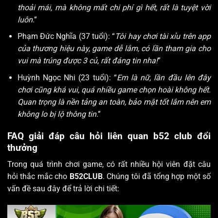
thoải mái, mà không mất chi phí gì hết, rất là tuyệt vời
luôn
.”
Phạm Đức Nghĩa (37 tuổi): “
Tôi hay chơi tài xỉu trên app
của thương hiệu này, game dễ lắm, có lần tham gia cho
vui mà trúng được 3 củ, rất đáng tin nha!
”
Huỳnh Ngọc Nhi (23 tuổi): “
Em là nữ, lần đầu lên đây
chơi cũng khá vui, quá nhiều game chọn hoài không hết.
Quan trọng là nền tảng an toàn, bảo mật tốt lắm nên em
không lo bị lộ thông tin
.”
FAQ giải đáp câu hỏi liên quan b52 club đổi
thưởng
Trong quá trình chơi game, có rất nhiều hội viên đặt câu
hỏi thắc mắc cho
B52CLUB
. Chúng tôi đã tổng hợp một số
vấn đề sau đây để trả lời chi tiết: