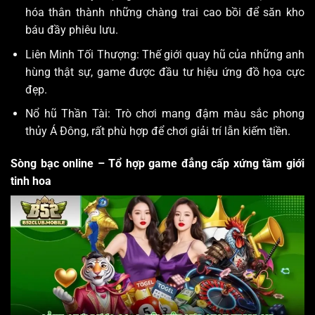
hóa thân thành những chàng trai cao bồi để săn kho
báu đầy phiêu lưu.
Liên Minh Tối Thượng: Thế giới quay hũ của những anh
hùng thật sự, game được đầu tư hiệu ứng đồ họa cực
đẹp.
Nổ hũ Thần Tài: Trò chơi mang đậm màu sắc phong
thủy Á Đông, rất phù hợp để chơi giải trí lẫn kiếm tiền.
Sòng bạc online – Tổ hợp game đẳng cấp xứng tầm giới
tinh hoa