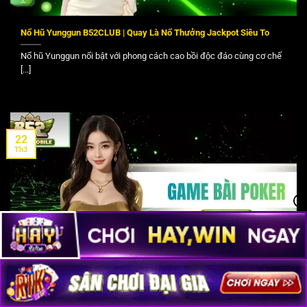
Nổ Hũ Yunggun B52CLUB | Quay Là Nổ Thưởng Jackpot Siêu To
Nổ hũ Yunggun nổi bật với phong cách cao bồi độc đáo cùng cơ chế
[...]
22
Th3
Game Bài Poker B52CLUB | Đấu Trí Cực Gắt Thắng Lớn Dễ Dàng