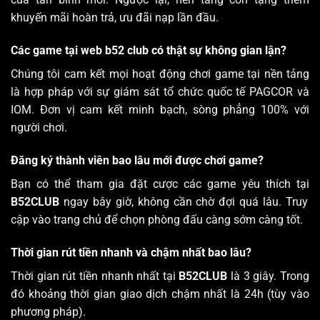
khuyến mãi hoàn trả, ưu đãi nạp lần đầu.
Các game tại web b52 club có thật sự không gian lận?
Chúng tôi cam kết mọi hoạt động chơi game tại nền tảng
là hợp pháp với sự giám sát tổ chức quốc tế PAGCOR và
IOM. Đơn vị cam kết minh bạch, sòng phẳng 100% với
người chơi.
Đăng ký thành viên bao lâu mới được chơi game?
Bạn có thể tham gia đặt cược các game yêu thích tại
B52CLUB
ngay bây giờ, không cần chờ đợi quá lâu. Truy
cập vào trang chủ để chọn phòng đấu càng sớm càng tốt.
Thời gian rút tiền nhanh và chậm nhất bao lâu?
Thời gian rút tiền nhanh nhất tại
B52CLUB
là 3 giây. Trong
đó khoảng thời gian giao dịch chậm nhất là 24h (tùy vào
phương pháp).