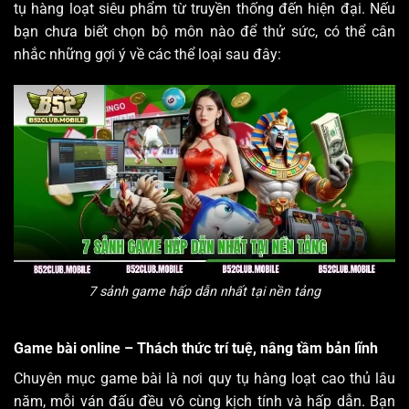
tụ hàng loạt siêu phẩm từ truyền thống đến hiện đại. Nếu
bạn chưa biết chọn bộ môn nào để thử sức, có thể cân
nhắc những gợi ý về các thể loại sau đây:
7 sảnh game hấp dẫn nhất tại nền tảng
Game bài online – Thách thức trí tuệ, nâng tầm bản lĩnh
Chuyên mục game bài là nơi quy tụ hàng loạt cao thủ lâu
năm, mỗi ván đấu đều vô cùng kịch tính và hấp dẫn. Bạn