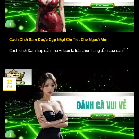
Cách Chơi Sâm Được Cập Nhật Chi Tiết Cho Người Mới
Cách chơi Sâm hấp dẫn, thú vị luôn là lựa chọn hàng đầu của dân [...]
22
Th3