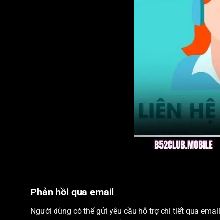
Phản hồi qua email
Người dùng có thể gửi yêu cầu hỗ trợ chi tiết qua ema