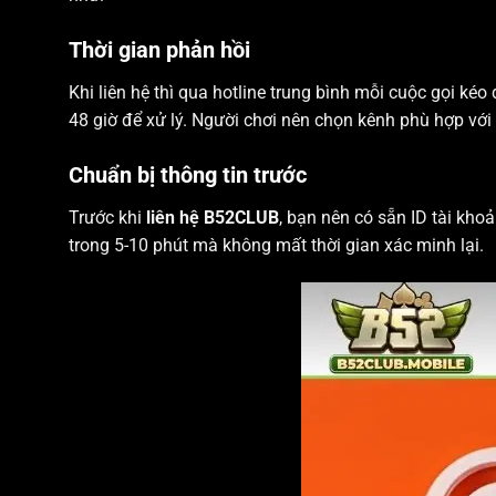
Thời gian phản hồi
Khi liên hệ thì qua hotline trung bình mỗi cuộc gọi kéo
48 giờ để xử lý. Người chơi nên chọn kênh phù hợp vớ
Chuẩn bị thông tin trước
Trước khi
liên hệ B52CLUB
, bạn nên có sẵn ID tài kho
trong 5-10 phút mà không mất thời gian xác minh lại.