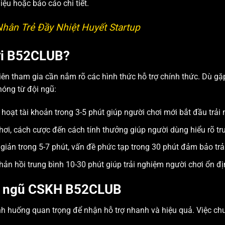
ệu hoặc báo cáo chi tiết.
ân Trẻ Đầy Nhiệt Huyết Startup
với B52CLUB?
viên tham gia cần nắm rõ các hình thức hỗ trợ chính thức. Dù 
hóng từ đội ngũ:
oạt tài khoản trong 3-5 phút giúp người chơi mới bắt đầu trả
t chơi, cách cược đến cách tính thưởng giúp người dùng hiểu rõ tr
ản trong 5-7 phút, vấn đề phức tạp trong 30 phút đảm bảo tr
phản hồi trung bình 10-30 phút giúp trải nghiệm người chơi ổn đị
đội ngũ CSKH B52CLUB
nh huống quan trọng để nhận hỗ trợ nhanh và hiệu quả. Việc chuẩ