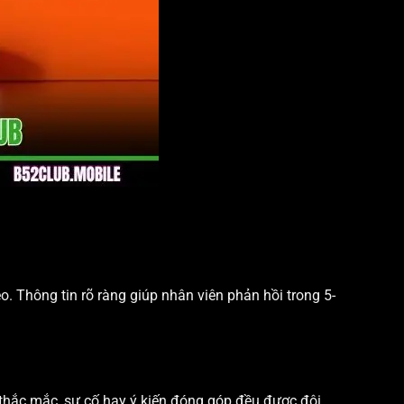
o. Thông tin rõ ràng giúp nhân viên phản hồi trong 5-
 thắc mắc, sự cố hay ý kiến đóng góp đều được đội