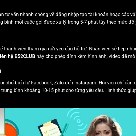
ận tư vấn nhanh chóng về đăng nhập tạo tài khoản hoặc các vấn
Trung bình mỗi cuộc gọi được xử lý trong 5-7 phút tùy theo mức độ
ể thành viên tham gia gửi yêu cầu hỗ trợ. Nhân viên sẽ tiếp nhận 
liên hệ B52CLUB
này cho phép đính kèm hình ảnh, video để mô tả
i
i phổ biến từ Facebook, Zalo đến Instagram. Hội viên chỉ cần 
 trung bình khoảng 10-15 phút cho từng yêu cầu. Hình thức giúp