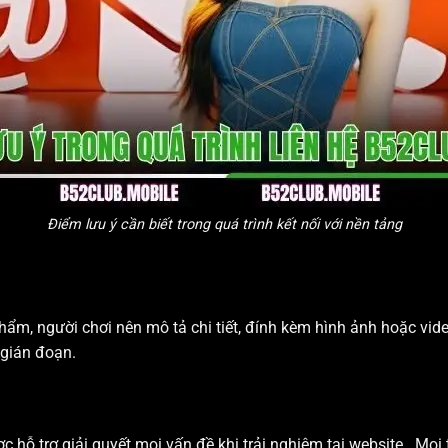
Điểm lưu ý cần biết trong quá trình kết nối với nền tảng
hẩm, người chơi nên mô tả chi tiết, đính kèm hình ảnh hoặc vide
 gián đoạn.
 hỗ trợ giải quyết mọi vấn đề khi trải nghiệm tại website. Mọi