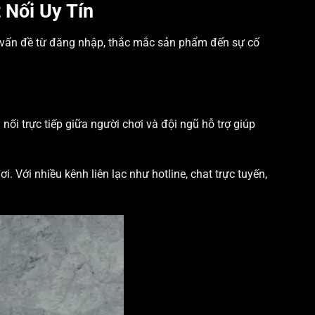
Nối Uy Tín
ọi vấn đề từ đăng nhập, thắc mắc sản phẩm đến sự cố
ối trực tiếp giữa người chơi và đội ngũ hỗ trợ giúp
. Với nhiều kênh liên lạc như hotline, chat trực tuyến,