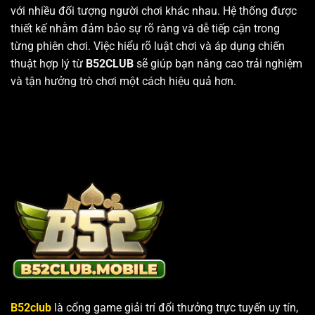
với nhiều đối tượng người chơi khác nhau. Hệ thống được
thiết kế nhằm đảm bảo sự rõ ràng và dễ tiếp cận trong
từng phiên chơi. Việc hiểu rõ luật chơi và áp dụng chiến
thuật hợp lý từ
B52CLUB
sẽ giúp bạn nâng cao trải nghiệm
và tận hưởng trò chơi một cách hiệu quả hơn.
B52club
là cổng game giải trí đổi thưởng trực tuyến uy tín,