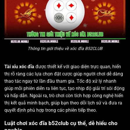
Thông tin giới thiệu về xóc đĩa B52CLUB
Tài xỉu xóc đĩa
được thiết kế với giao diện trực quan, hiển
thị rõ ràng các lựa chọn đặt cược giúp người chơi dễ dàng
thao tác ngay từ lần đầu tham gia. Tốc độ xử lý nhanh
giúp mỗi phiên diễn ra liên tục, tạo nhịp độ giải trí sôi động
và hấp dẫn. Ngoài ra, trò chơi còn tích hợp công nghệ hiển
thị kết quả minh bạch, giúp bạn theo dõi lịch sử và đưa ra
quyết định phù hợp trong các phiên tiếp theo.
Luật chơi xóc đĩa b52club cụ thể, dễ hiểu cho