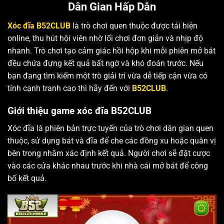
Dân Gian Hấp Dẫn
Xóc đĩa B52CLUB
là trò chơi quen thuộc được tái hiện
online, thu hút hội viên nhờ lối chơi đơn giản và nhịp độ
nhanh. Trò chơi tạo cảm giác hồi hộp khi mỗi phiên mở bát
đều chứa đựng kết quả bất ngờ và khó đoán trước. Nếu
bạn đang tìm kiếm một trò giải trí vừa dễ tiếp cận vừa có
tính cạnh tranh cao thì hãy đến với
B52CLUB
.
Giới thiệu game xóc đĩa B52CLUB
Xóc đĩa là phiên bản trực tuyến của trò chơi dân gian quen
thuộc, sử dụng bát và đĩa để che các đồng xu hoặc quân vị
bên trong nhằm xác định kết quả. Người chơi sẽ đặt cược
vào các cửa khác nhau trước khi nhà cái mở bát để công
bố kết quả.