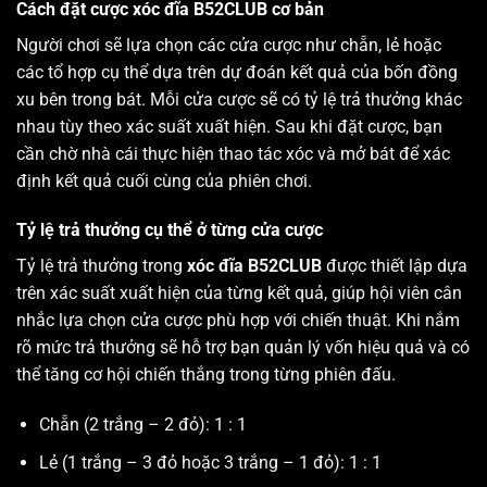
Cách đặt cược xóc đĩa B52CLUB cơ bản
Người chơi sẽ lựa chọn các cửa cược như chẵn, lẻ hoặc
các tổ hợp cụ thể dựa trên dự đoán kết quả của bốn đồng
xu bên trong bát. Mỗi cửa cược sẽ có tỷ lệ trả thưởng khác
nhau tùy theo xác suất xuất hiện. Sau khi đặt cược, bạn
cần chờ nhà cái thực hiện thao tác xóc và mở bát để xác
định kết quả cuối cùng của phiên chơi.
Tỷ lệ trả thưởng cụ thể ở từng cửa cược
Tỷ lệ trả thưởng trong
xóc đĩa B52CLUB
được thiết lập dựa
trên xác suất xuất hiện của từng kết quả, giúp hội viên cân
nhắc lựa chọn cửa cược phù hợp với chiến thuật. Khi nắm
rõ mức trả thưởng sẽ hỗ trợ bạn quản lý vốn hiệu quả và có
thể tăng cơ hội chiến thắng trong từng phiên đấu.
Chẵn (2 trắng – 2 đỏ): 1 : 1
Lẻ (1 trắng – 3 đỏ hoặc 3 trắng – 1 đỏ): 1 : 1