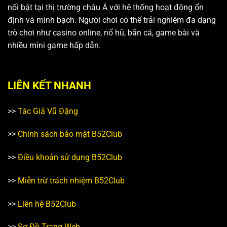
nổi bật tại thị trường châu Á với hệ thống hoạt động ổn
định và minh bạch. Người chơi có thể trải nghiệm đa dạng
trò chơi như casino online, nổ hũ, bắn cá, game bài và
nhiều mini game hấp dẫn.
LIÊN KẾT NHANH
>>
Tác Giả Vũ Đặng
>>
Chính sách bảo mật B52Club
>>
Điều khoản sử dụng B52Club
>>
Miễn trừ trách nhiệm B52Club
>>
Liên hệ B52Club
>>
Sơ Đồ Trang Web