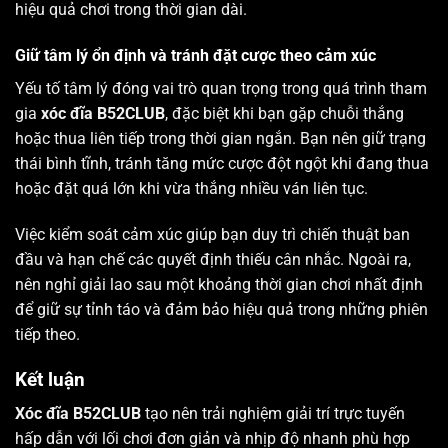
hiệu quả chơi trong thời gian dài.
Giữ tâm lý ổn định và tránh đặt cược theo cảm xúc
Yếu tố tâm lý đóng vai trò quan trọng trong quá trình tham
gia
xóc đĩa B52CLUB
, đặc biệt khi bạn gặp chuỗi thắng
hoặc thua liên tiếp trong thời gian ngắn. Bạn nên giữ trạng
thái bình tĩnh, tránh tăng mức cược đột ngột khi đang thua
hoặc đặt quá lớn khi vừa thắng nhiều ván liên tục.
Việc kiểm soát cảm xúc giúp bạn duy trì chiến thuật ban
đầu và hạn chế các quyết định thiếu cân nhắc. Ngoài ra,
nên nghỉ giải lao sau một khoảng thời gian chơi nhất định
để giữ sự tỉnh táo và đảm bảo hiệu quả trong những phiên
tiếp theo.
Kết luận
Xóc đĩa B52CLUB
tạo nên trải nghiệm giải trí trực tuyến
hấp dẫn với lối chơi đơn giản và nhịp độ nhanh phù hợp